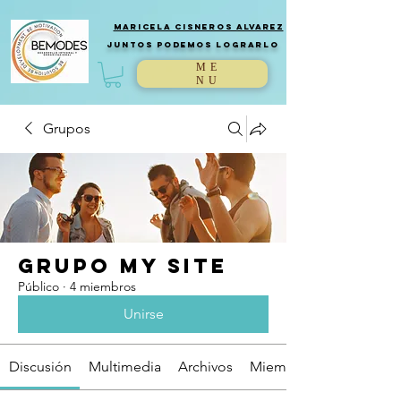
Maricela Cisneros Alvarez
JUntos podemos lograrlo
ME
NU
Grupos
Grupo My Site
Público
·
4 miembros
Unirse
Discusión
Multimedia
Archivos
Miembros