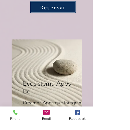
Reservar
Ecosistema Apps
Be
Creamos Apps que integran
tu aprendizaje y
acompañamiento 24/7
Phone
Email
Facebook
formando un Ecosistema